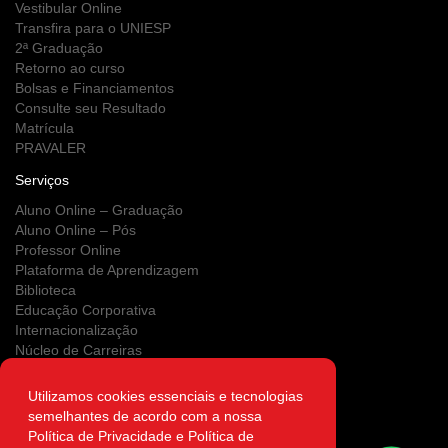
Vestibular Online
Transfira para o UNIESP
2ª Graduação
Retorno ao curso
Bolsas e Financiamentos
Consulte seu Resultado
Matrícula
PRAVALER
Serviços
Aluno Online – Graduação
Aluno Online – Pós
Professor Online
Plataforma de Aprendizagem
Biblioteca
Educação Corporativa
Internacionalização
Núcleo de Carreiras
Estágios
NUPS
Utilizamos cookies essenciais e tecnologias
Clínica Escola
semelhantes de acordo com a nossa
Área do Egresso
Política de Privacidade e Política de