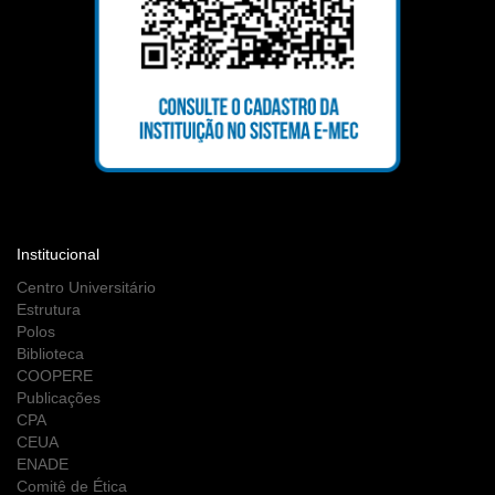
Institucional
Centro Universitário
Estrutura
Polos
Biblioteca
COOPERE
Publicações
CPA
CEUA
ENADE
Comitê de Ética