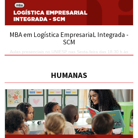
MBA em Logística EmpresariaL Integrada -
SCM
Aulas presenciais no UNIESP nas Sexta-feira das 18:30 h às
21:45 Sábado das 08:00 h – 12:00 h e 13:00 h – 17:00 h
SAIBA MAIS
HUMANAS