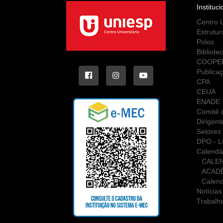
Instituci
Centro U
Estrutur
Polos
Bibliote
COOPE
Publica
CPA
CEUA
ENADE
Comitê d
Dirigent
Setores 
DPO - 
Calendá
CALE
ACAD
Calend
Notícias
Trabalh