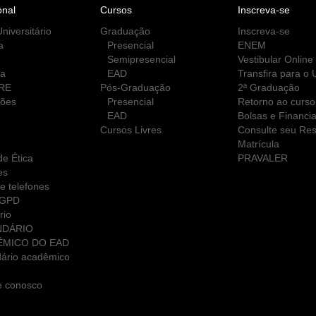
onal
Cursos
Inscreva-se
niversitário
Graduação
Inscreva-se
a
Presencial
ENEM
Semipresencial
Vestibular Online
ca
EAD
Transfira para o
RE
Pós-Graduação
2ª Graduação
ções
Presencial
Retorno ao curso
EAD
Bolsas e Financi
Cursos Livres
Consulte seu Res
Matrícula
e Ética
PRAVALER
es
e telefones
LGPD
rio
NDÁRIO
ÊMICO DO EAD
ário acadêmico
e conosco