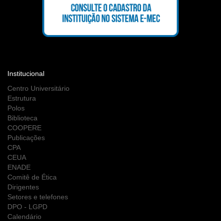
Institucional
Centro Universitário
Estrutura
Polos
Biblioteca
COOPERE
Publicações
CPA
CEUA
ENADE
Comitê de Ética
Dirigentes
Setores e telefones
DPO - LGPD
Calendário