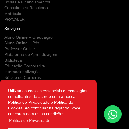
Bolsas e Financiamentos
Consulte seu Resultado
Matrícula
PRAVALER
Serviços
Aluno Online – Graduação
Aluno Online – Pós
Professor Online
Plataforma de Aprendizagem
Biblioteca
Educação Corporativa
Internacionalização
Núcleo de Carreiras
Estágios
NUPS
Utilizamos cookies essenciais e tecnologias
Clínica Escola
semelhantes de acordo com a nossa
Área do Egresso
Política de Privacidade e Política de
Atendimento on-line
Cookies. Ao continuar navegando, você
Autenticidade
concorda com estas condições.
Política de Privacidade