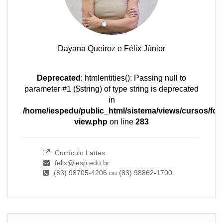
Dayana Queiroz e Félix Júnior
Deprecated
: htmlentities(): Passing null to
parameter #1 ($string) of type string is deprecated
in
/home/iespedu/public_html/sistema/views/cursos/for
view.php
on line
283
Currículo Lattes
felix@iesp.edu.br
(83) 98705-4206 ou (83) 98862-1700