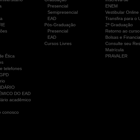
a
Presencial
ENEM
Semipresencial
Vestibular Online
ca
EAD
Transfira para o
RE
Pós-Graduação
2ª Graduação
ções
Presencial
Retorno ao curso
EAD
Bolsas e Financi
Cursos Livres
Consulte seu Res
Matrícula
e Ética
PRAVALER
es
e telefones
LGPD
rio
NDÁRIO
ÊMICO DO EAD
ário acadêmico
e conosco