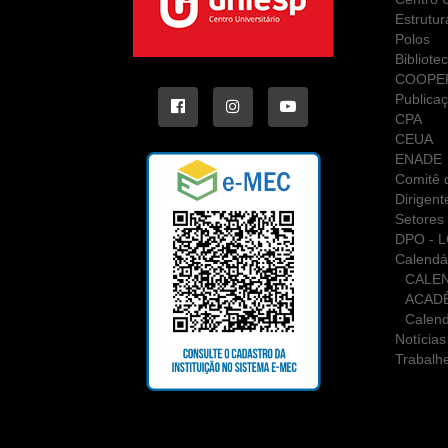
Estrutur
Polos
Bibliote
COOPE
Publica
CPA
CEUA
ENADE
Comitê d
Dirigent
Setores 
DPO - 
Calendá
CALE
ACAD
Calend
Notícias
Trabalh