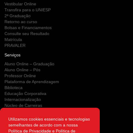
Vestibular Online
Transfira para o UNIESP
2ª Graduação
Retorno ao curso
Bolsas e Financiamentos
Consulte seu Resultado
Matrícula
PRAVALER
Serviços
Aluno Online – Graduação
Aluno Online – Pós
Professor Online
Plataforma de Aprendizagem
Biblioteca
Educação Corporativa
Internacionalização
Núcleo de Carreiras
Estágios
NUPS
Utilizamos cookies essenciais e tecnologias
Clínica Escola
semelhantes de acordo com a nossa
Área do Egresso
Política de Privacidade e Política de