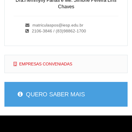
Dra.Hêmmylly Farias e Me. Simone Pereira Lins
Chaves
matriculaspos@iesp.edu.br
2106-3846 / (83)98862-1700
EMPRESAS CONVENIADAS
QUERO SABER MAIS