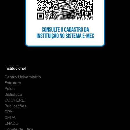
Institucional
Centro Universitário
Estrutura
Polos
Biblioteca
COOPERE
Publicações
CPA
CEUA
ENADE
Comitê de Ética