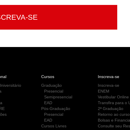
SCREVA-SE
onal
Cursos
Inscreva-se
niversitário
Graduação
Inscreva-se
a
Presencial
ENEM
Semipresencial
Vestibular Online
ca
EAD
Transfira para o
RE
Pós-Graduação
2ª Graduação
ções
Presencial
Retorno ao curso
EAD
Bolsas e Financi
Cursos Livres
Consulte seu Res