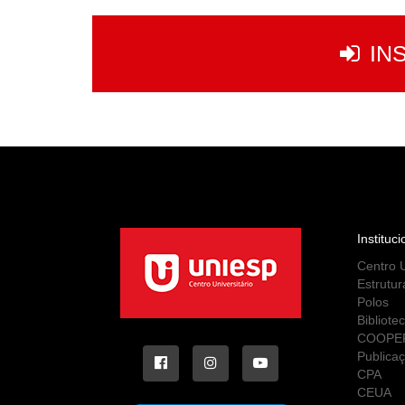
IN
Instituci
Centro U
Estrutur
Polos
Bibliote
COOPE
Publica
CPA
CEUA