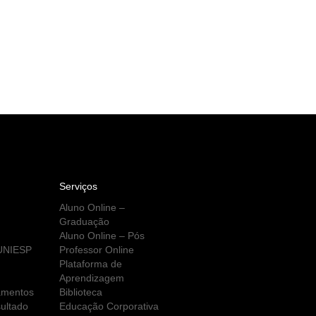
Serviços
Aluno Online –
Graduação
Aluno Online – Pós
 UNIESP
Professor Online
Plataforma de
Aprendizagem
amentos
Biblioteca
ultado
Educação Corporativa