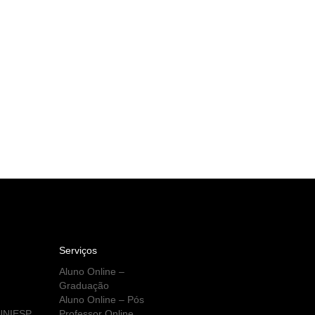
Serviços
Aluno Online –
Graduação
Aluno Online – Pós
 UNIESP
Professor Online