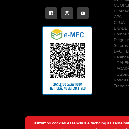
COOPE
Publica
CPA
CEUA
ENADE
Comitê d
Dirigent
Setores 
DPO - 
Calendá
CALE
ACAD
Calend
Notícias
Trabalh
Utilizamos cookies essenciais e tecnologias semelha
Copyri