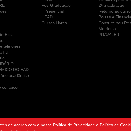
RE
Pós-Graduação
2ª Graduação
ções
Presencial
Retorno ao curso
EAD
Bolsas e Financi
Cursos Livres
Consulte seu Res
Matrícula
e Ética
PRAVALER
es
e telefones
LGPD
rio
NDÁRIO
ÊMICO DO EAD
ário acadêmico
e conosco
ntes de acordo com a nossa Política de Privacidade e Política de Cooki
ght ©2026 Sociedade de Ensino Superior da Paraíba Sociedade Simpl