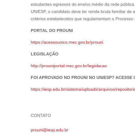
estudantes egressos do ensino médio da rede pública o
UNIESP, o candidato deve ter renda bruta familiar de
critérios estabelecidos que regulamentam o Processo S
PORTAL DO PROUNI
https://acessounico.mec.gov.br/prouni
LEGISLAÇÃO
http://prouniportal.mec.gov.br/legislacao
FOI APROVADO NO PROUNI NO UNIESP? ACESSE 
https://iesp.edu.br/sistema/uploads/arquivos/reposi
CONTATO
prouni@iesp.edu.br