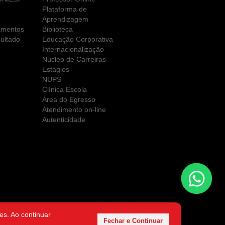
Plataforma de
Aprendizagem
amentos
Biblioteca
ultado
Educação Corporativa
Internacionalização
Núcleo de Carreiras
Estágios
NUPS
Clínica Escola
Área do Egresso
Atendimento on-line
Autenticidade
es. Ao continuar
es LTDA
Fechar e Continuar