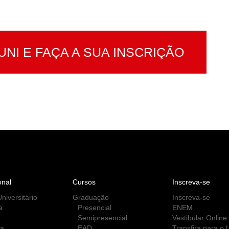
UNI E FAÇA A SUA INSCRIÇÃO
onal
Cursos
Inscreva-se
niversitário
Graduação
Inscreva-se
a
Presencial
ENEM
Semipresencial
Vestibular Online
ca
EAD
Transfira para o