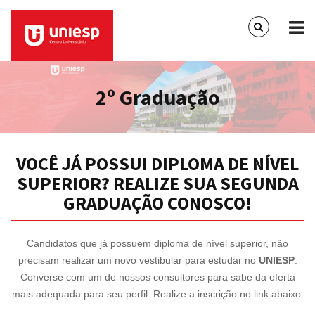
2º Graduação
VOCÊ JÁ POSSUI DIPLOMA DE NÍVEL
SUPERIOR? REALIZE SUA SEGUNDA
GRADUAÇÃO CONOSCO!
Candidatos que já possuem diploma de nível superior, não
precisam realizar um novo vestibular para estudar no
UNIESP
.
Converse com um de nossos consultores para sabe da oferta
mais adequada para seu perfil. Realize a inscrição no link abaixo: