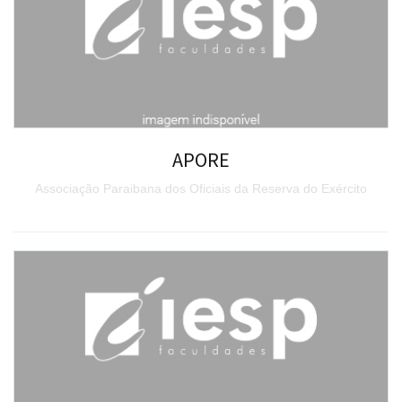
APORE
Associação Paraibana dos Oficiais da Reserva do Exército