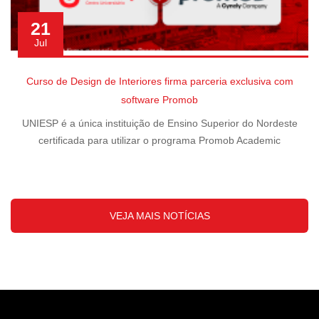
21
Jul
Curso de Design de Interiores firma parceria exclusiva com
software Promob
UNIESP é a única instituição de Ensino Superior do Nordeste
certificada para utilizar o programa Promob Academic
VEJA MAIS NOTÍCIAS