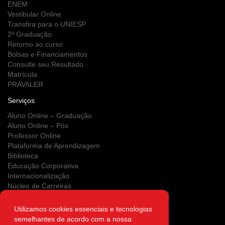
ENEM
Vestibular Online
Transfira para o UNIESP
2ª Graduação
Retorno ao curso
Bolsas e Financiamentos
Consulte seu Resultado
Matrícula
PRAVALER
Serviços
Aluno Online – Graduação
Aluno Online – Pós
Professor Online
Plataforma de Aprendizagem
Biblioteca
Educação Corporativa
Internacionalização
Núcleo de Carreiras
Estágios
NUPS
Utilizamos cookies essenciais e tecnologias
Clínica Escola
semelhantes de acordo com a nossa