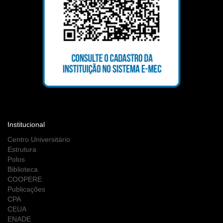
Institucional
Centro Universitário
Estrutura
Polos
Biblioteca
COOPERE
Publicações
CPA
CEUA
ENADE