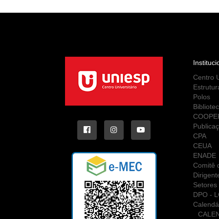
Instituci
Centro U
Estrutur
Polos
Bibliote
COOPE
Publica
CPA
CEUA
ENADE
Comitê d
Dirigent
Setores 
DPO - 
Calendá
CALE