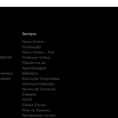
Serviços
Aluno Online –
Graduação
Aluno Online – Pós
 UNIESP
Professor Online
Plataforma de
Aprendizagem
amentos
Biblioteca
ultado
Educação Corporativa
Internacionalização
Núcleo de Carreiras
Estágios
NUPS
Clínica Escola
Área do Egresso
Atendimento on-line