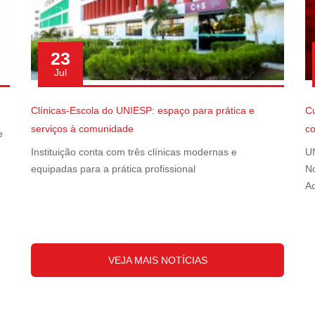
23
Jul
Clínicas-Escola do UNIESP: espaço para prática e
Cu
serviços à comunidade
c
e
Instituição conta com três clínicas modernas e
UN
equipadas para a prática profissional
No
A
VEJA MAIS NOTÍCIAS