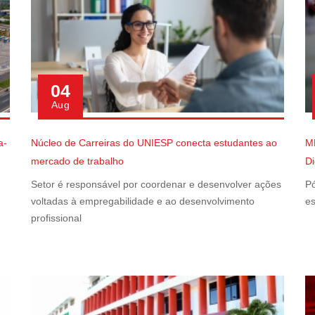
04
Aug
a-
Núcleo de Carreiras do UNIESP conecta estudantes ao
M
mercado de trabalho
Di
Setor é responsável por coordenar e desenvolver ações
Pó
voltadas à empregabilidade e ao desenvolvimento
es
profissional