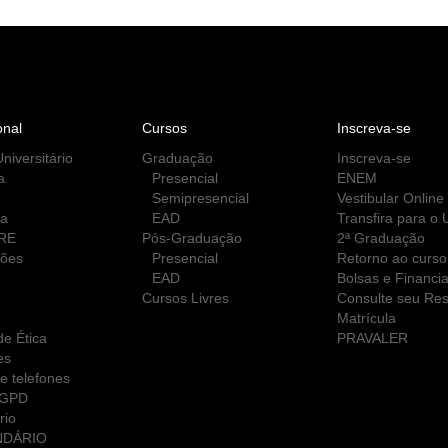
onal
Cursos
Inscreva-se
niversitário
Graduação
Inscreva-se
a
Presencial
ENEM
Semipresencial
Vestibular Online
ca
EAD
Transfira para o
RE
Pós-Graduação
2ª Graduação
ções
Presencial
Retorno ao curso
EAD
Bolsas e Financi
Cursos Livres
Consulte seu Res
Matrícula
e Ética
PRAVALER
es
e telefones
LGPD
rio
NDÁRIO