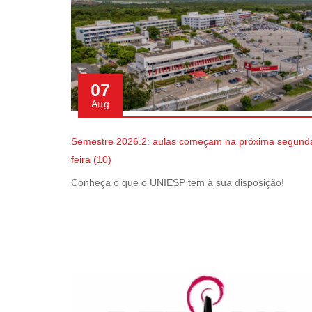
07
Aug
Semestre 2026.2: aulas começam na próxima segund
feira (10)
Conheça o que o UNIESP tem à sua disposição!