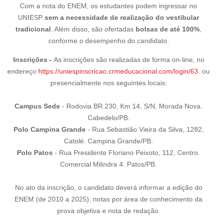
Com a nota do ENEM, os estudantes podem ingressar no
UNIESP
sem a necessidade de realização do vestibular
tradicional
. Além disso, são ofertadas
bolsas de até 100%
,
conforme o desempenho do candidato.
Inscrições -
As inscrições são realizadas de forma on-line, no
endereço
https://uniespinscricao.crmeducacional.com/login/63
ou
presencialmente nos seguintes locais:
Campus Sede
- Rodovia BR 230, Km 14, S/N, Morada Nova.
Cabedelo/PB.
Polo Campina Grande
- Rua Sebastião Vieira da Silva, 1282,
Catolé. Campina Grande/PB.
Polo Patos
- Rua Presidente Floriano Peixoto, 112, Centro.
Comercial Milindra 4. Patos/PB.
No ato da inscrição, o candidato deverá informar a edição do
ENEM (de 2010 a 2025), notas por área de conhecimento da
prova objetiva e nota de redação.