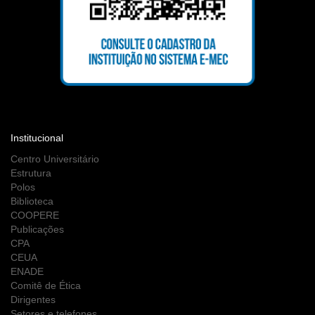
Institucional
Centro Universitário
Estrutura
Polos
Biblioteca
COOPERE
Publicações
CPA
CEUA
ENADE
Comitê de Ética
Dirigentes
Setores e telefones