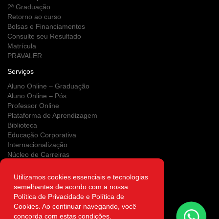
2ª Graduação
Retorno ao curso
Bolsas e Financiamentos
Consulte seu Resultado
Matrícula
PRAVALER
Serviços
Aluno Online – Graduação
Aluno Online – Pós
Professor Online
Plataforma de Aprendizagem
Biblioteca
Educação Corporativa
Internacionalização
Núcleo de Carreiras
Estágios
NUPS
Utilizamos cookies essenciais e tecnologias
Clínica Escola
semelhantes de acordo com a nossa
Área do Egresso
Política de Privacidade e Política de
Atendimento on-line
Cookies. Ao continuar navegando, você
Autenticidade
concorda com estas condições.