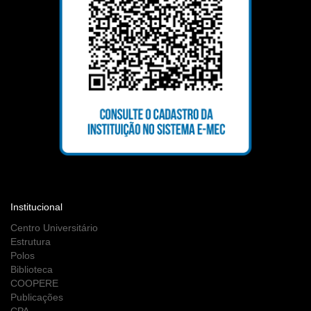
Institucional
Centro Universitário
Estrutura
Polos
Biblioteca
COOPERE
Publicações