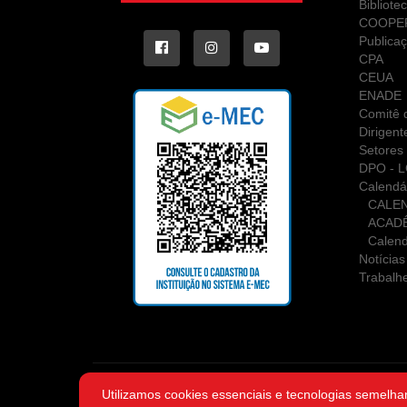
Bibliote
COOPE
Publica
CPA
CEUA
ENADE
Comitê d
Dirigent
Setores 
DPO - 
Calendá
CALE
ACAD
Calend
Notícias
Trabalh
Utilizamos cookies essenciais e tecnologias semelha
Copyri