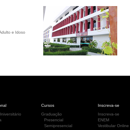
Adulto e Idoso
onal
Cursos
Inscreva-se
niversitário
Graduação
Inscreva-se
a
Presencial
ENEM
Semipresencial
Vestibular Online