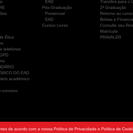
ca
EAD
Transfira para o
RE
Pós-Graduação
2ª Graduação
ções
Presencial
Retorno ao curso
EAD
Bolsas e Financi
Cursos Livres
Consulte seu Res
Matrícula
e Ética
PRAVALER
es
e telefones
LGPD
rio
NDÁRIO
ÊMICO DO EAD
ário acadêmico
e conosco
ntes de acordo com a nossa Política de Privacidade e Política de Cooki
ght ©2026 Sociedade de Ensino Superior da Paraíba Sociedade Simpl