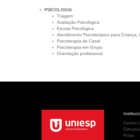
PSICOLOGIA
Triagem
Avaliação Psicológica
Escuta Psicológica
Atendimento Psicoterápico para Criança, 
Psicoterapia de Casal
Psicoterapia em Grupo
Orientação profissional
Instituci
Centro U
Estrutur
Polos