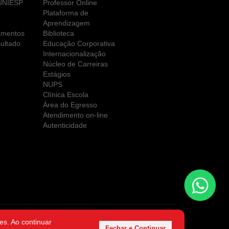
 UNIESP
Professor Online
Plataforma de
Aprendizagem
amentos
Biblioteca
ultado
Educação Corporativa
Internacionalização
Núcleo de Carreiras
Estágios
NUPS
Clínica Escola
Área do Egresso
Atendimento on-line
Autenticidade
es. Ao continuar
es LTDA
Fechar e Continuar