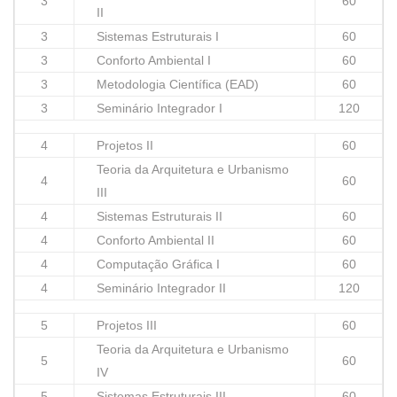
3
60
II
3
Sistemas Estruturais I
60
3
Conforto Ambiental I
60
3
Metodologia Científica (EAD)
60
3
Seminário Integrador I
120
4
Projetos II
60
Teoria da Arquitetura e Urbanismo
4
60
III
4
Sistemas Estruturais II
60
4
Conforto Ambiental II
60
4
Computação Gráfica I
60
4
Seminário Integrador II
120
5
Projetos III
60
Teoria da Arquitetura e Urbanismo
5
60
IV
5
Sistemas Estruturais III
60