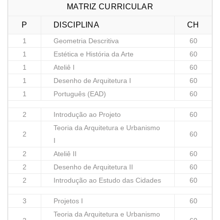
MATRIZ CURRICULAR
P
DISCIPLINA
CH
1
Geometria Descritiva
60
1
Estética e História da Arte
60
1
Ateliê I
60
1
Desenho de Arquitetura I
60
1
Português (EAD)
60
2
Introdução ao Projeto
60
Teoria da Arquitetura e Urbanismo
2
60
I
2
Ateliê II
60
2
Desenho de Arquitetura II
60
2
Introdução ao Estudo das Cidades
60
3
Projetos I
60
Teoria da Arquitetura e Urbanismo