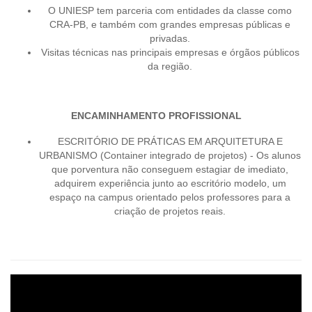
O UNIESP tem parceria com entidades da classe como
CRA-PB, e também com grandes empresas públicas e
privadas.
Visitas técnicas nas principais empresas e órgãos públicos
da região.
ENCAMINHAMENTO PROFISSIONAL
ESCRITÓRIO DE PRÁTICAS EM ARQUITETURA E
URBANISMO (Container integrado de projetos) - Os alunos
que porventura não conseguem estagiar de imediato,
adquirem experiência junto ao escritório modelo, um
espaço na campus orientado pelos professores para a
criação de projetos reais.