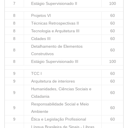
7
Estágio Supervisionado II
100
8
Projetos VI
60
8
Técnicas Retrospectivas II
60
8
Tecnologia e Arquitetura III
60
8
Cidades III
60
Detalhamento de Elementos
8
60
Construtivos
8
Estágio Supervisionado III
100
9
TCC I
60
9
Arquitetura de interiores
60
Humanidades, Ciências Sociais e
9
60
Cidadania
Responsabilidade Social e Meio
9
60
Ambiente
9
Ética e Legislação Profissional
60
Língua Brasileira de Sinais - Libras