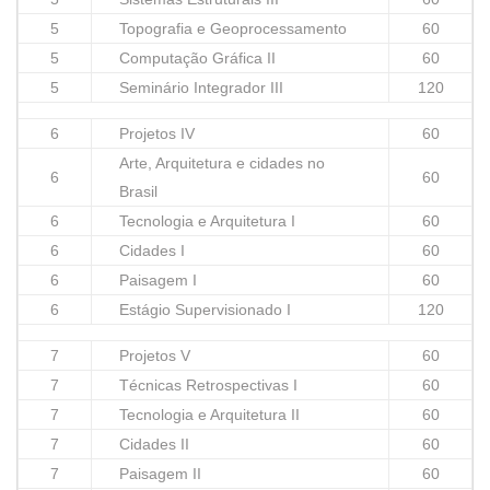
5
Topografia e Geoprocessamento
60
5
Computação Gráfica II
60
5
Seminário Integrador III
120
6
Projetos IV
60
Arte, Arquitetura e cidades no
6
60
Brasil
6
Tecnologia e Arquitetura I
60
6
Cidades I
60
6
Paisagem I
60
6
Estágio Supervisionado I
120
7
Projetos V
60
7
Técnicas Retrospectivas I
60
7
Tecnologia e Arquitetura II
60
7
Cidades II
60
7
Paisagem II
60