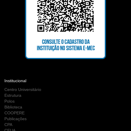
Institucional
Centro Universitário
Estrutura
Polos
Biblioteca
COOPERE
Publicações
CPA
CEUA