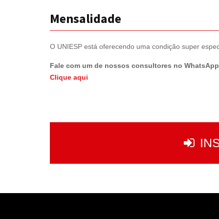
Mensalidade
O UNIESP está oferecendo uma condição super especi
Fale com um de nossos consultores no WhatsAp
Clique aqui
IN