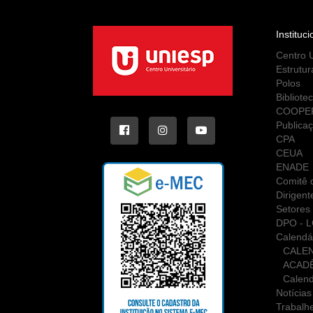
Instituci
Centro U
Estrutur
Polos
Bibliote
COOPE
Publica
CPA
CEUA
ENADE
Comitê d
Dirigent
Setores 
DPO - 
Calendá
CALE
ACAD
Calend
Notícias
Trabalh