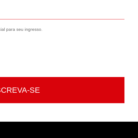
al para seu ingresso.
p
SCREVA-SE