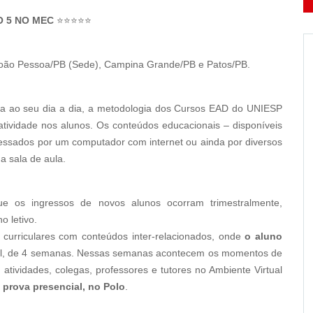
O 5 NO MEC
⭐⭐⭐⭐⭐
oão Pessoa/PB (Sede), Campina Grande/PB e Patos/PB.
a ao seu dia a dia, a metodologia dos Cursos EAD do UNIESP
atividade nos alunos. Os conteúdos educacionais – disponíveis
essados por um computador com internet ou ainda por diversos
a sala de aula.
e os ingressos de novos alunos ocorram trimestralmente,
o letivo.
 curriculares com conteúdos inter-relacionados, onde
o aluno
l, de 4 semanas. Nessas semanas acontecem os momentos de
tividades, colegas, professores e tutores no Ambiente Virtual
 prova presencial, no Polo
.