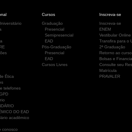
onal
Cursos
Inscreva-se
niversitário
Graduação
Inscreva-se
a
Presencial
ENEM
Semipresencial
Vestibular Online
ca
EAD
Transfira para o
RE
Pós-Graduação
2ª Graduação
ções
Presencial
Retorno ao curso
EAD
Bolsas e Financi
Cursos Livres
Consulte seu Res
Matrícula
e Ética
PRAVALER
es
e telefones
LGPD
rio
NDÁRIO
ÊMICO DO EAD
ário acadêmico
e conosco