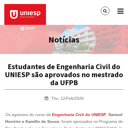
Notícias
Estudantes de Engenharia Civil do
UNIESP são aprovados no mestrado
da UFPB
Thu, 12/Feb/2026
Os egressos do curso de
Engenharia Civil do UNIESP
,
Samuel
Honório e Kamillo de Souza
, foram aprovados no Programa de