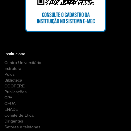
Institucional
Centro Universitário
Estrutura
Polos
Biblioteca
COOPERE
Publicações
CPA
CEUA
ENADE
Comitê de Ética
Dirigentes
Setores e telefones