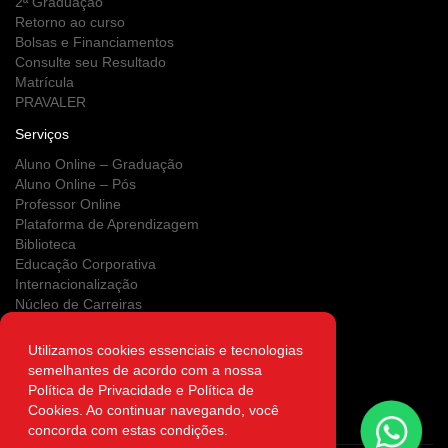
2ª Graduação
Retorno ao curso
Bolsas e Financiamentos
Consulte seu Resultado
Matrícula
PRAVALER
Serviços
Aluno Online – Graduação
Aluno Online – Pós
Professor Online
Plataforma de Aprendizagem
Biblioteca
Educação Corporativa
Internacionalização
Núcleo de Carreiras
Estágios
NUPS
Utilizamos cookies essenciais e tecnologias
Clínica Escola
semelhantes de acordo com a nossa
Área do Egresso
Política de Privacidade e Política de
Atendimento on-line
Cookies. Ao continuar navegando, você
Autenticidade
concorda com estas condições.